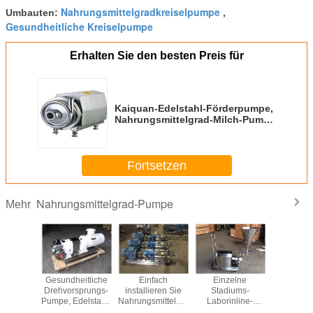
Nahrungsmittelgradkreiselpumpe
Umbauten:
,
Gesundheitliche Kreiselpumpe
Erhalten Sie den besten Preis für
Kaiquan-Edelstahl-Förderpumpe,
Nahrungsmittelgrad-Milch-Pumpe
für Fruchtsaft
Fortsetzen
Nahrungsmittelgrad-Pumpe
Mehr
isches
Gesundheitliche
Einfach
Einzelne
Electric 
der Grad-
Drehvorsprungs-
installieren Sie
Stadiums-
Nahrungsmi
mittelgrad-
Pumpe, Edelstahl-
Nahrungsmittelgrad-
Laborinline-
Pumpen-
Nocken-
Pumpen-
Pumpen-Saft-
Homogenisierer-
Getränkedr