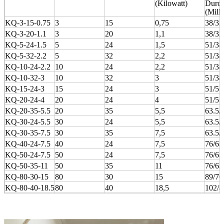
(Kilowatt)
Durch
(Milli
KQ-3-15-0.75
3
15
0,75
38/32
KQ-3-20-1.1
3
20
1,1
38/32
KQ-5-24-1.5
5
24
1,5
51/38
KQ-5-32-2.2
5
32
2,2
51/38
KQ-10-24-2.2
10
24
2,2
51/38
KQ-10-32-3
10
32
3
51/38
KQ-15-24-3
15
24
3
51/51
KQ-20-24-4
20
24
4
51/51
KQ-20-35-5.5
20
35
5,5
63.5/
KQ-30-24-5.5
30
24
5,5
63.5/
KQ-30-35-7.5
30
35
7,5
63.5/
KQ-40-24-7.5
40
24
7,5
76/63
KQ-50-24-7.5
50
24
7,5
76/63
KQ-50-35-11
50
35
11
76/63
KQ-80-30-15
80
30
15
89/76
KQ-80-40-18.5
80
40
18,5
102/8