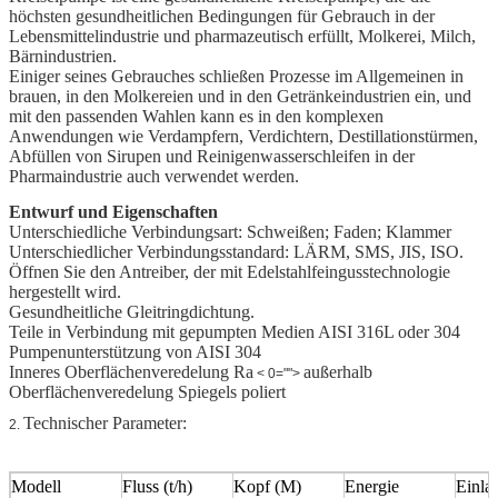
höchsten gesundheitlichen Bedingungen für Gebrauch in der
Lebensmittelindustrie und pharmazeutisch erfüllt, Molkerei, Milch,
Bärnindustrien.
Einiger seines Gebrauches schließen Prozesse im Allgemeinen in
brauen, in den Molkereien und in den Getränkeindustrien ein, und
mit den passenden Wahlen kann es in den komplexen
Anwendungen wie Verdampfern, Verdichtern, Destillationstürmen,
Abfüllen von Sirupen und Reinigenwasserschleifen in der
Pharmaindustrie auch verwendet werden.
Entwurf und Eigenschaften
Unterschiedliche Verbindungsart: Schweißen; Faden; Klammer
Unterschiedlicher Verbindungsstandard: LÄRM, SMS, JIS, ISO.
Öffnen Sie den Antreiber, der mit Edelstahlfeingusstechnologie
hergestellt wird.
Gesundheitliche Gleitringdichtung.
Teile in Verbindung mit gepumpten Medien AISI 316L oder 304
Pumpenunterstützung von AISI 304
Inneres Oberflächenveredelung Ra
außerhalb
< 0="">
Oberflächenveredelung Spiegels poliert
Technischer Parameter:
2.
Modell
Fluss (t/h)
Kopf (M)
Energie
Einla