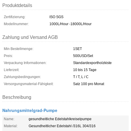
Produktdetails
Zertifizierung:
ISO SGS
Modellnummer:
1000L/Hour -18000L/Hour
Zahlung und Versand AGB
Min Bestellmenge:
1SET
Preis:
500USD/Set
Verpackung Informationen:
Standardexportholzkiste
Lieferzeit:
10 bis 15 Tage
Zahlungsbedingungen:
T / T, L / C
Versorgungsmaterial-Fähigkeit:
Satz 100 pro Monat
Beschreibung
Nahrungsmittelgrad-Pumpe
Name:
gesundheitliche Edelstahlkreiselpumpe
Material:
Gesundheitlicher Edelstahl /316L 304/316