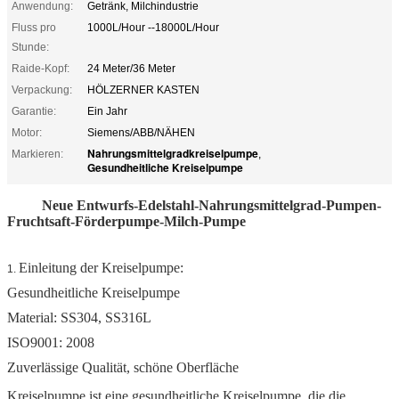
Anwendung:
Getränk, Milchindustrie
Fluss pro
1000L/Hour --18000L/Hour
Stunde:
Raide-Kopf:
24 Meter/36 Meter
Verpackung:
HÖLZERNER KASTEN
Garantie:
Ein Jahr
Motor:
Siemens/ABB/NÄHEN
Nahrungsmittelgradkreiselpumpe
Markieren:
,
Gesundheitliche Kreiselpumpe
Neue Entwurfs-Edelstahl-Nahrungsmittelgrad-Pumpen-
Fruchtsaft-Förderpumpe-Milch-Pumpe
Einleitung der Kreiselpumpe:
1.
Gesundheitliche Kreiselpumpe
Material: SS304, SS316L
ISO9001: 2008
Zuverlässige Qualität, schöne Oberfläche
Kreiselpumpe ist eine gesundheitliche Kreiselpumpe, die die